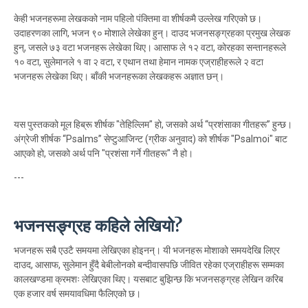
केही भजनहरूमा लेखकको नाम पहिलो पंक्तिमा वा शीर्षकमै उल्लेख गरिएको छ।
उदाहरणका लागि, भजन ९० मोशाले लेखेका हुन्। दाउद भजनसङ्ग्रहका प्रमुख लेखक
हुन्, जसले ७३ वटा भजनहरू लेखेका थिए। आसाफ ले १२ वटा, कोरहका सन्तानहरूले
१० वटा, सुलेमानले १ वा २ वटा, र एथान तथा हेमान नामक एज्राहीहरूले २ वटा
भजनहरू लेखेका थिए। बाँकी भजनहरूका लेखकहरू अज्ञात छन्।
यस पुस्तकको मूल हिब्रू शीर्षक "तेहिल्लिम" हो, जसको अर्थ “प्रशंसाका गीतहरू” हुन्छ।
अंग्रेजी शीर्षक “Psalms” सेप्टुआजिन्ट (ग्रीक अनुवाद) को शीर्षक "Psalmoi" बाट
आएको हो, जसको अर्थ पनि "प्रशंसा गर्ने गीतहरू" नै हो।
---
भजनसङ्ग्रह कहिले लेखियो?
भजनहरू सबै एउटै समयमा लेखिएका होइनन्। यी भजनहरू मोशाको समयदेखि लिएर
दाउद, आसाफ, सुलेमान हुँदै बेबीलोनको बन्दीवासपछि जीवित रहेका एज्राहीहरू सम्मका
कालखण्डमा क्रमशः लेखिएका थिए। यसबाट बुझिन्छ कि भजनसङ्ग्रह लेखिन करिब
एक हजार वर्ष समयावधिमा फैलिएको छ।