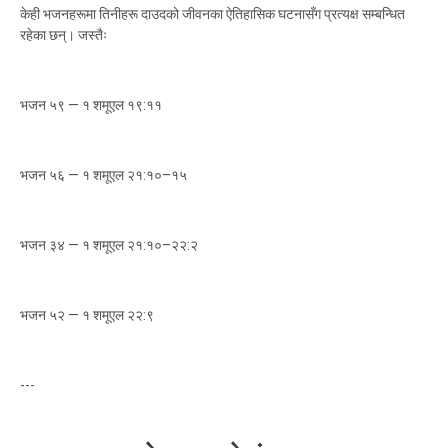
केही भजनहरूमा तिनीहरू दाउदको जीवनका ऐतिहासिक घटनासँग प्रत्यक्ष सम्बन्धित
रहेका छन्। जस्तैः
भजन ५९ — १ शमूएल १९:११
भजन ५६ — १ शमूएल २१:१०–१५
भजन ३४ — १ शमूएल २१:१०–२२:२
भजन ५२ — १ शमूएल २२:९
---