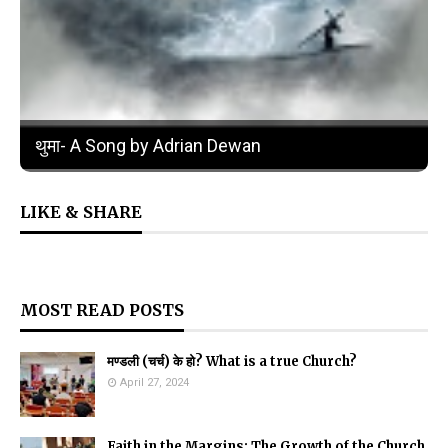
थुमा- A Song by Adrian Dewan
LIKE & SHARE
MOST READ POSTS
मण्डली (चर्च) के हो? What is a true Church?
April 27, 2024
Faith in the Margins: The Growth of the Church